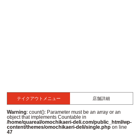
テイクアウトメニュー
店舗詳細
Warning
: count(): Parameter must be an array or an
object that implements Countable in
/home/quareal/omochikaeri-deli.com/public_html/wp-
content/themes/omochikaeri-deli/single.php
on line
47