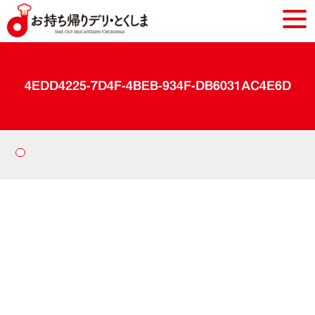
4EDD4225-7D4F-4BEB-934F-DB6031AC4E6D