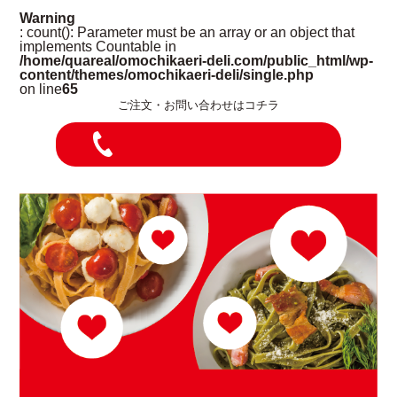
Warning
: count(): Parameter must be an array or an object that
implements Countable in
/home/quareal/omochikaeri-deli.com/public_html/wp-
content/themes/omochikaeri-deli/single.php
on line
65
ご注文・お問い合わせはコチラ