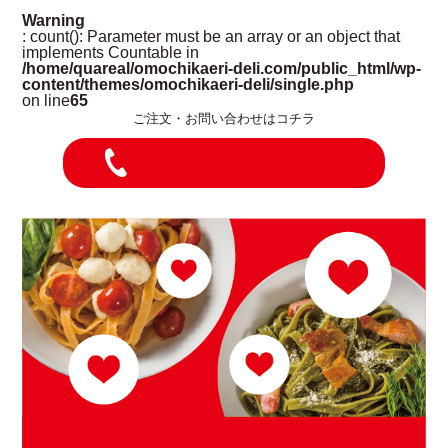
Warning
: count(): Parameter must be an array or an object that
implements Countable in
/home/quareal/omochikaeri-deli.com/public_html/wp-
content/themes/omochikaeri-deli/single.php
on line
65
ご注文・お問い合わせはコチラ