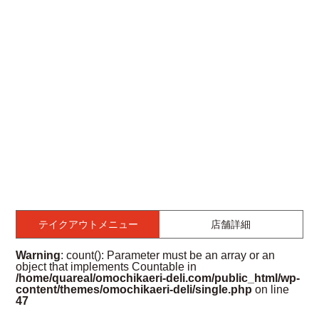
テイクアウトメニュー
店舗詳細
Warning
: count(): Parameter must be an array or an
object that implements Countable in
/home/quareal/omochikaeri-deli.com/public_html/wp-
content/themes/omochikaeri-deli/single.php
on line
47