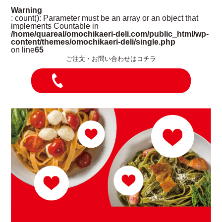
Warning
: count(): Parameter must be an array or an object that
implements Countable in
/home/quareal/omochikaeri-deli.com/public_html/wp-
content/themes/omochikaeri-deli/single.php
on line
65
ご注文・お問い合わせはコチラ