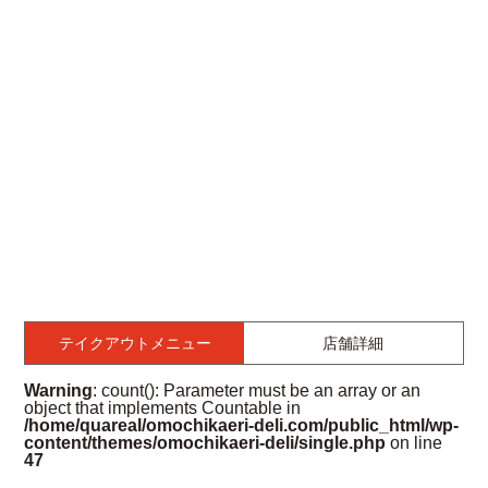
テイクアウトメニュー
店舗詳細
Warning
: count(): Parameter must be an array or an
object that implements Countable in
/home/quareal/omochikaeri-deli.com/public_html/wp-
content/themes/omochikaeri-deli/single.php
on line
47