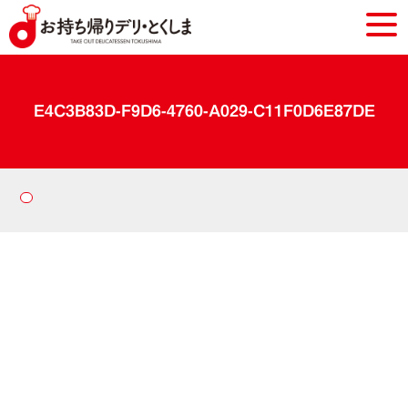
E4C3B83D-F9D6-4760-A029-C11F0D6E87DE