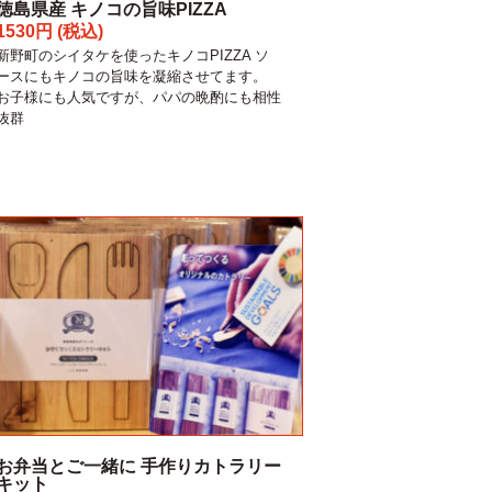
徳島県産 キノコの旨味PIZZA
1530円 (税込)
新野町のシイタケを使ったキノコPIZZA ソ
ースにもキノコの旨味を凝縮させてます。
お子様にも人気ですが、パパの晩酌にも相性
抜群
お弁当とご一緒に 手作りカトラリー
キット