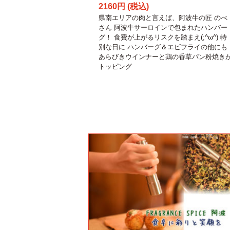
2160円 (税込)
県南エリアの肉と言えば、阿波牛の匠 のべ
さん 阿波牛サーロインで包まれたハンバー
グ！ 食費が上がるリスクを踏まえ(;^ω^) 特
別な日に ハンバーグ＆エビフライの他にも
あらびきウインナーと鶏の香草パン粉焼き
トッピング