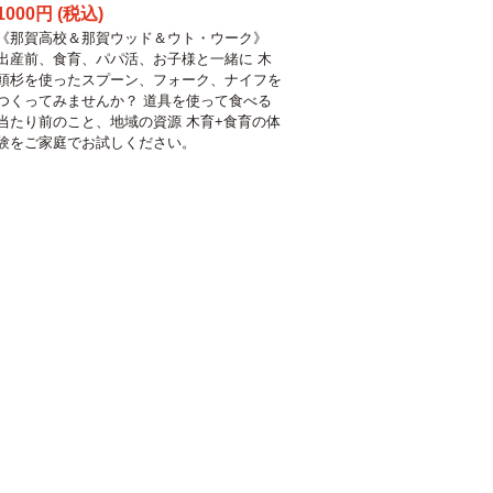
1000円 (税込)
《那賀高校＆那賀ウッド＆ウト・ウーク》
出産前、食育、パパ活、お子様と一緒に 木
頭杉を使ったスプーン、フォーク、ナイフを
つくってみませんか？ 道具を使って食べる
当たり前のこと、地域の資源 木育+食育の体
験をご家庭でお試しください。