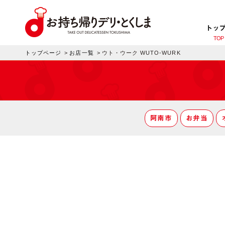
トッ
TOP
トップページ
>
お店一覧
>
ウト・ウーク WUTO-WURK
阿南市
お弁当