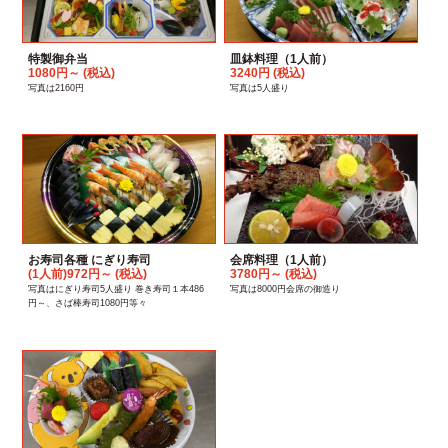
特製御弁当
皿鉢料理（1人前）
1080円～ (税込)
3240円 (税込)
写真は2160円
写真は5人盛り
お寿司各種 にぎり寿司
会席料理（1人前）
(1人前)972円～ (税込)
3780円～ (税込)
写真はにぎり寿司5人盛り 巻き寿司１本486
写真は8000円会席の御造り
円～、さば棒寿司1080円等々