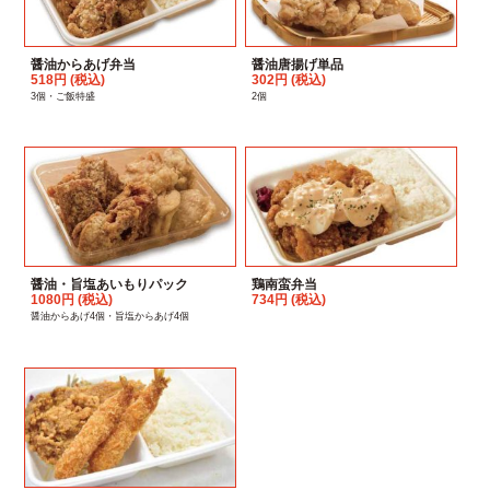
醤油からあげ弁当
醤油唐揚げ単品
518円 (税込)
302円 (税込)
3個・ご飯特盛
2個
醤油・旨塩あいもりパック
鶏南蛮弁当
1080円 (税込)
734円 (税込)
醤油からあげ4個・旨塩からあげ4個