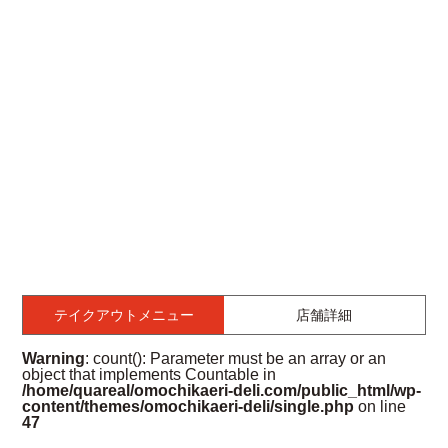
テイクアウトメニュー
店舗詳細
Warning
: count(): Parameter must be an array or an
object that implements Countable in
/home/quareal/omochikaeri-deli.com/public_html/wp-
content/themes/omochikaeri-deli/single.php
on line
47