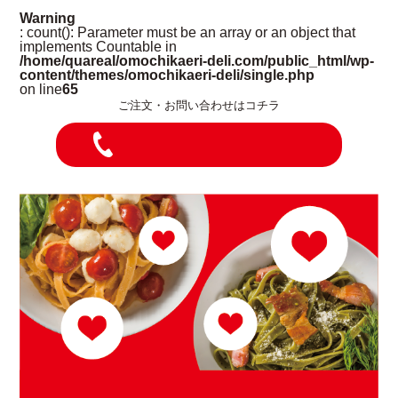
Warning
: count(): Parameter must be an array or an object that
implements Countable in
/home/quareal/omochikaeri-deli.com/public_html/wp-
content/themes/omochikaeri-deli/single.php
on line
65
ご注文・お問い合わせはコチラ