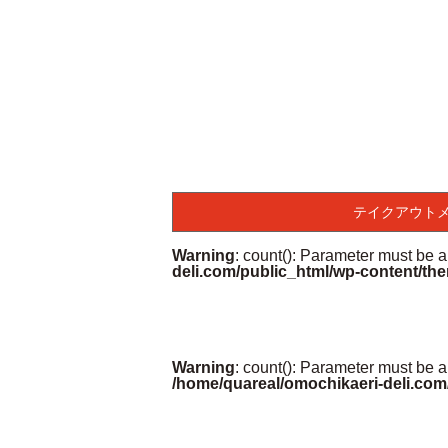
テイクアウト
Warning
: count(): Parameter must be 
deli.com/public_html/wp-content/the
Warning
: count(): Parameter must be a
/home/quareal/omochikaeri-deli.com