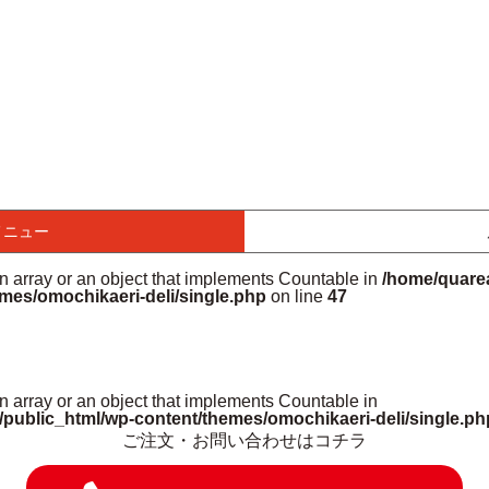
メニュー
an array or an object that implements Countable in
/home/quarea
mes/omochikaeri-deli/single.php
on line
47
n array or an object that implements Countable in
/public_html/wp-content/themes/omochikaeri-deli/single.ph
ご注文・お問い合わせはコチラ