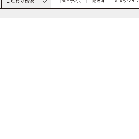
こだわり検索
当日予約可
配達可
キャッシュレ