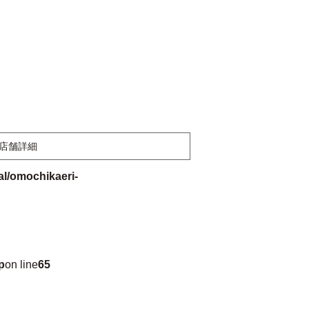
店舗詳細
l/omochikaeri-
p
on line
65