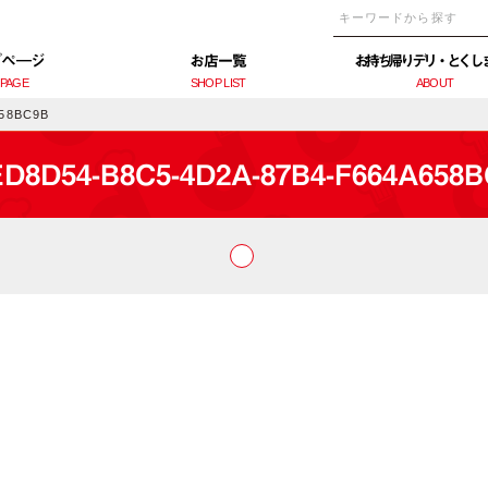
プぺ―ジ
お店一覧
お持ち帰りデリ・とくし
 PAGE
SHOP LIST
ABOUT
658BC9B
D8D54-B8C5-4D2A-87B4-F664A658