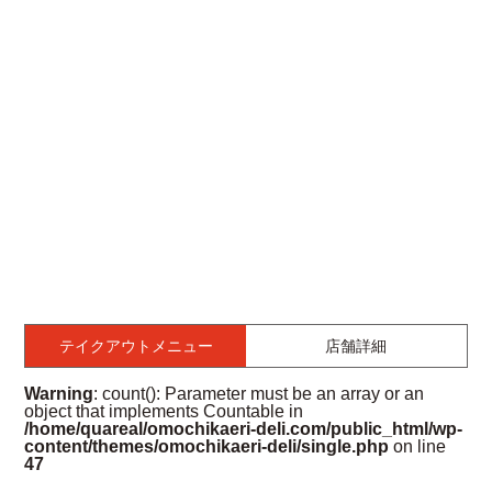
テイクアウトメニュー
店舗詳細
Warning
: count(): Parameter must be an array or an
object that implements Countable in
/home/quareal/omochikaeri-deli.com/public_html/wp-
content/themes/omochikaeri-deli/single.php
on line
47