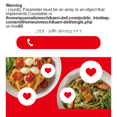
Warning
: count(): Parameter must be an array or an object that
implements Countable in
/home/quareal/omochikaeri-deli.com/public_html/wp-
content/themes/omochikaeri-deli/single.php
on line
65
ご注文・お問い合わせはコチラ