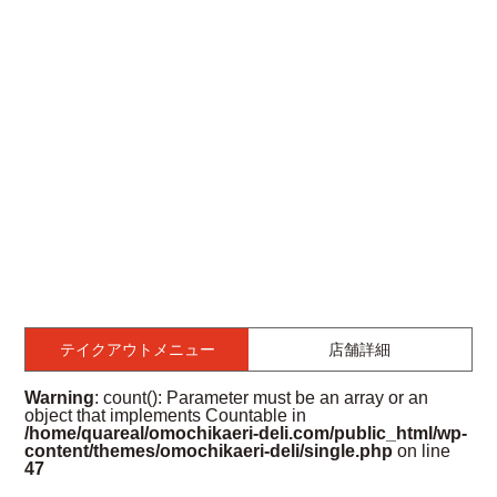
テイクアウトメニュー
店舗詳細
Warning
: count(): Parameter must be an array or an
object that implements Countable in
/home/quareal/omochikaeri-deli.com/public_html/wp-
content/themes/omochikaeri-deli/single.php
on line
47