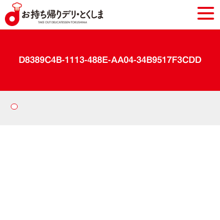
D8389C4B-1113-488E-AA04-34B9517F3CDD