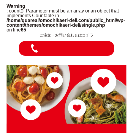
Warning
: count(): Parameter must be an array or an object that
implements Countable in
/home/quareal/omochikaeri-deli.com/public_html/wp-
content/themes/omochikaeri-deli/single.php
on line
65
ご注文・お問い合わせはコチラ