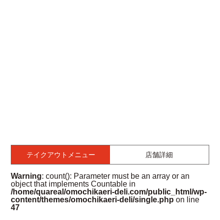
テイクアウトメニュー
店舗詳細
Warning
: count(): Parameter must be an array or an
object that implements Countable in
/home/quareal/omochikaeri-deli.com/public_html/wp-
content/themes/omochikaeri-deli/single.php
on line
47