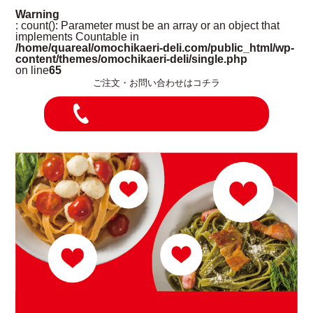
Warning
: count(): Parameter must be an array or an object that
implements Countable in
/home/quareal/omochikaeri-deli.com/public_html/wp-
content/themes/omochikaeri-deli/single.php
on line
65
ご注文・お問い合わせはコチラ