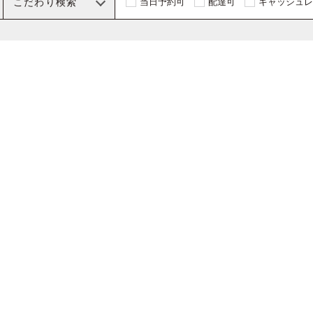
こだわり検索
当日予約可
配達可
キャッシュレ