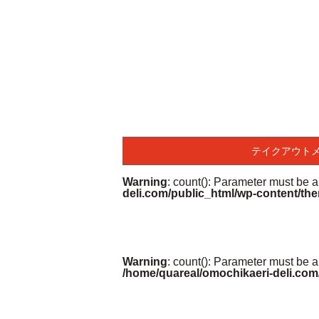
テイクアウト
Warning
: count(): Parameter must be 
deli.com/public_html/wp-content/the
Warning
: count(): Parameter must be a
/home/quareal/omochikaeri-deli.com