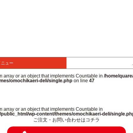
メニュー
an array or an object that implements Countable in
/home/quarea
mes/omochikaeri-deli/single.php
on line
47
n array or an object that implements Countable in
/public_html/wp-content/themes/omochikaeri-deli/single.ph
ご注文・お問い合わせはコチラ