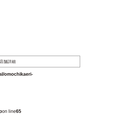
店舗詳細
l/omochikaeri-
p
on line
65