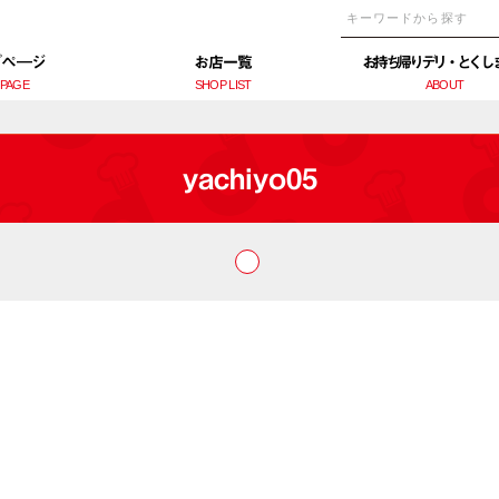
プぺ―ジ
お店一覧
お持ち帰りデリ・とくし
 PAGE
SHOP LIST
ABOUT
yachiyo05