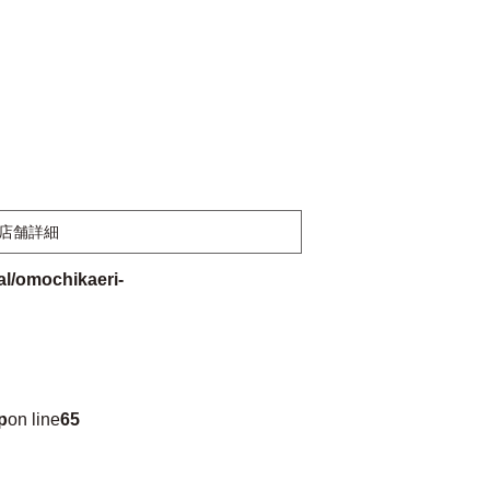
店舗詳細
l/omochikaeri-
p
on line
65