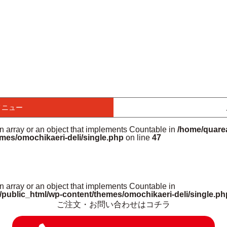
メニュー
an array or an object that implements Countable in
/home/quarea
mes/omochikaeri-deli/single.php
on line
47
n array or an object that implements Countable in
/public_html/wp-content/themes/omochikaeri-deli/single.ph
ご注文・お問い合わせはコチラ