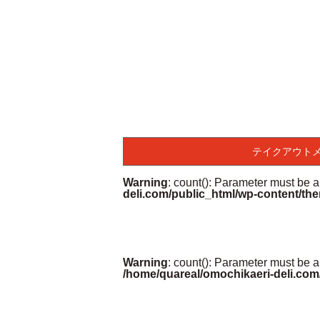
テイクアウト
Warning
: count(): Parameter must be 
deli.com/public_html/wp-content/the
Warning
: count(): Parameter must be a
/home/quareal/omochikaeri-deli.com