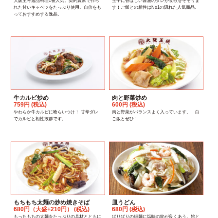
大阪王将逸品料理1番人気。契約農家で作ら
玉子に香ばしい醤油のタレが食欲をそそりま
れた甘いキャベツをたっぷり使用。自信をも
す！ご飯との相性はNo1の隠れた人気商品。
っておすすめする逸品。
牛カルビ炒め
肉と野菜炒め
759円 (税込)
600円 (税込)
やわらか牛カルビに喰らいつけ！ 甘辛ダレ
肉と野菜がバランスよく入っています。 白
でカルビと相性抜群です。
ご飯とぜひ！
もちもち太麺の炒め焼きそば
皿うどん
680円（大盛+210円） (税込)
680円 (税込)
もっちもちの太麺をたっぷりの具材とともに
ぱりぱりの細麺に塩味の餡が良くあう。餡と