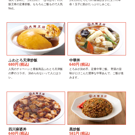
阪王将の定番炒飯。もちろんご飯もので人気
命！玉子に餡がたっぷりしみこむ。
No1。
ふわとろ天津炒飯
中華丼
680円 (税込)
640円 (税込)
人気のチャーハンと看板商品ふわとろ天津飯
とろみが決め手。定番中華ご飯。 野菜の旨
の夢のコラボ。 決められないって人にはコ
味がとけこんだ濃厚な中華あんで、ご飯が進
レ。
みます。
四川麻婆丼
黒炒飯
640円 (税込)
581円 (税込)