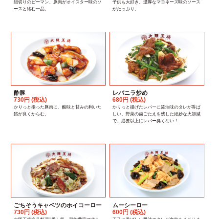
細切りのピーマン、豚肉がオイスター味のソ
子供も大好き。濃厚なマヨネーズ味のソース
ースと絡む一品。
がたっぷり。
酢豚
レバニラ炒め
730円 (税込)
680円 (税込)
かりっと揚った豚肉に、酸味と甘みの利いた
かりっと揚げたレバーに醤油味のタレが香ば
餡が良くからむ。
しい。野菜の歯ごたえを残した絶妙な火加減
で、必要以上にレバー臭くない！
ごちそうキャベツのホイコーロー
ムーシーロー
730円 (税込)
600円 (税込)