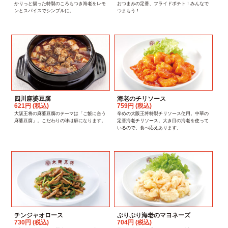
かりっと揚った特製のころもつき海老をレモ
おつまみの定番、フライドポテト！みんなで
ンとスパイスでシンプルに。
つまもう！
四川麻婆豆腐
海老のチリソース
621円 (税込)
759円 (税込)
大阪王将の麻婆豆腐のテーマは「ご飯に合う
辛めの大阪王将特製チリソース使用。中華の
麻婆豆腐」。こだわりの味は癖になります。
定番海老チリソース。大き目の海老を使って
いるので、食べ応えあります。
チンジャオロース
ぷりぷり海老のマヨネーズ
730円 (税込)
704円 (税込)