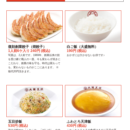
復刻創業餃子（焼餃子）
白ご飯（大盛無料）
1人前6ケ入り 240円 (税込)
190円 (税込)
写真は、2人前です。1969年、創業以来の技
おかずには欠かせないお供です♪
を受け継ぐ職人の一皿。今も変わらず焼きに
こだわり、創業の味を守る。時代は変わって
も、変わらないものがここにあります。 ※
箱代20円頂きます。
五目炒飯
ふわとろ天津飯
530円 (税込)
430円 (税込)
強火で炒めた「ふわふわ」「ぱらぱら」の大
ふわふわとろとろの食感はまさに玉子の革