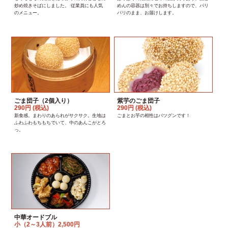
炒め焼きそばにしました。 従業員にも人気
めんの容器は別々でお持ちしますので、パリ
のメニュー。
パリのまま、お届けします。
ごま団子（2個入り）
紫芋のごま団子
290円 (税込)
290円 (税込)
新食感。まわりのあられがサクサク。生地は
ごまとお芋の相性はバツグンです！
ふわふわもちもちでいて、中のあんこがとろ
っ。
中華オードブル
小（2～3人前）2,500円