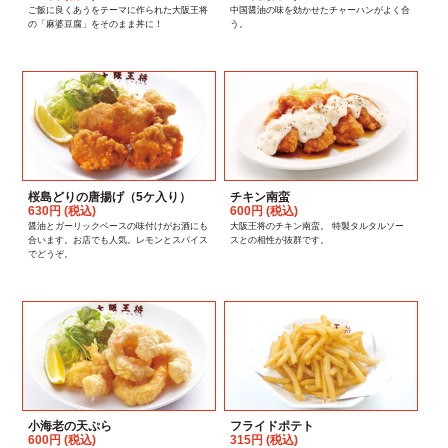
ご飯に良くあうをテーマに作られた大阪王将
中国醤油の味を効かせたチャーハンがよく合
の「麻婆豆腐」をそのまま丼に！
う。
桜島どりの唐揚げ（5ケ入り）
チキン南蛮
630円 (税込)
600円 (税込)
醤油とガーリックベースの味付けがお酒にも
大阪王将のチキン南蛮。 特製タルタルソー
合います。お店でも人気。レモンとスパイス
スとの相性が抜群です。
でどうぞ。
小海老の天ぷら
フライドポテト
600円 (税込)
315円 (税込)