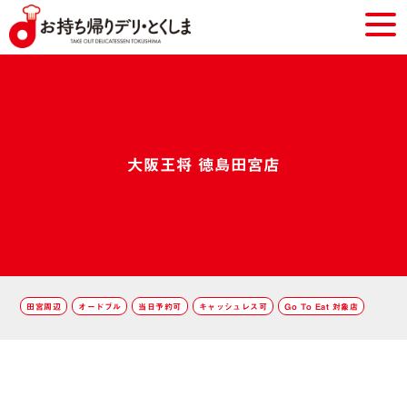
大阪王将 徳島田宮店
田宮周辺
オードブル
当日予約可
キャッシュレス可
Go To Eat 対象店