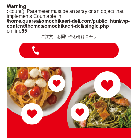
Warning
: count(): Parameter must be an array or an object that
implements Countable in
/home/quareal/omochikaeri-deli.com/public_html/wp-
content/themes/omochikaeri-deli/single.php
on line
65
ご注文・お問い合わせはコチラ