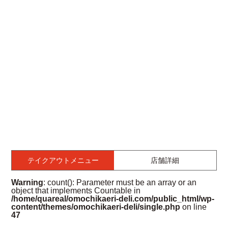
テイクアウトメニュー
店舗詳細
Warning
: count(): Parameter must be an array or an
object that implements Countable in
/home/quareal/omochikaeri-deli.com/public_html/wp-
content/themes/omochikaeri-deli/single.php
on line
47