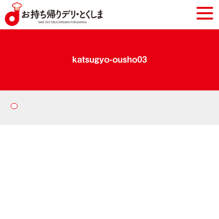
katsugyo-ousho03