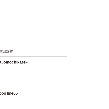
店舗詳細
l/omochikaeri-
p
on line
65