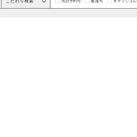
こだわり検索
当日予約可
配達可
キャッシュレ