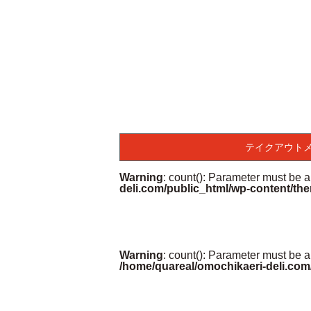
テイクアウト
Warning
: count(): Parameter must be 
deli.com/public_html/wp-content/the
Warning
: count(): Parameter must be a
/home/quareal/omochikaeri-deli.com