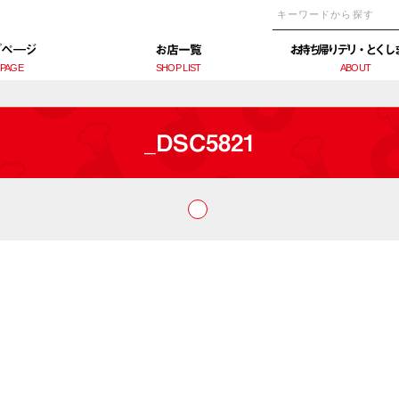
プぺ―ジ
お店一覧
お持ち帰りデリ・とくし
 PAGE
SHOP LIST
ABOUT
_DSC5821