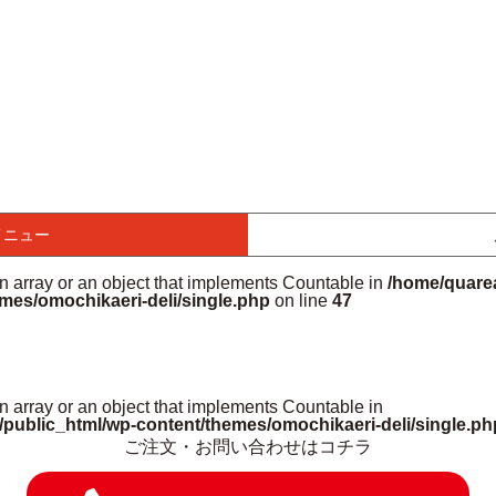
メニュー
an array or an object that implements Countable in
/home/quarea
mes/omochikaeri-deli/single.php
on line
47
n array or an object that implements Countable in
/public_html/wp-content/themes/omochikaeri-deli/single.ph
ご注文・お問い合わせはコチラ