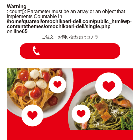
Warning
: count(): Parameter must be an array or an object that
implements Countable in
/home/quareal/omochikaeri-deli.com/public_html/wp-
content/themes/omochikaeri-deli/single.php
on line
65
ご注文・お問い合わせはコチラ