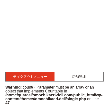
テイクアウトメニュー
店舗詳細
Warning
: count(): Parameter must be an array or an
object that implements Countable in
/home/quareal/omochikaeri-deli.com/public_html/wp-
content/themes/omochikaeri-deli/single.php
on line
47