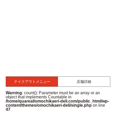
テイクアウトメニュー
店舗詳細
Warning
: count(): Parameter must be an array or an
object that implements Countable in
/home/quareal/omochikaeri-deli.com/public_html/wp-
content/themes/omochikaeri-deli/single.php
on line
47