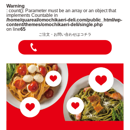
Warning
: count(): Parameter must be an array or an object that
implements Countable in
/home/quareal/omochikaeri-deli.com/public_html/wp-
content/themes/omochikaeri-deli/single.php
on line
65
ご注文・お問い合わせはコチラ