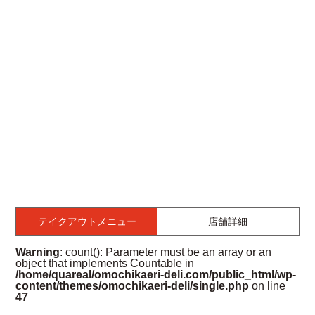
テイクアウトメニュー
店舗詳細
Warning
: count(): Parameter must be an array or an
object that implements Countable in
/home/quareal/omochikaeri-deli.com/public_html/wp-
content/themes/omochikaeri-deli/single.php
on line
47