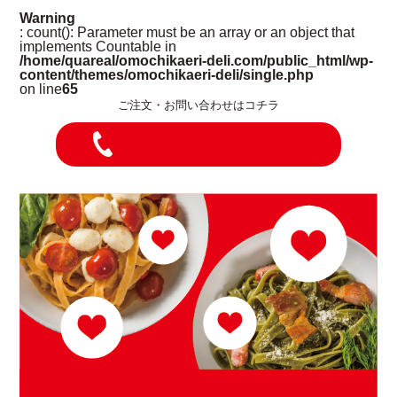
Warning
: count(): Parameter must be an array or an object that
implements Countable in
/home/quareal/omochikaeri-deli.com/public_html/wp-
content/themes/omochikaeri-deli/single.php
on line
65
ご注文・お問い合わせはコチラ