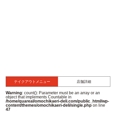
テイクアウトメニュー
店舗詳細
Warning
: count(): Parameter must be an array or an
object that implements Countable in
/home/quareal/omochikaeri-deli.com/public_html/wp-
content/themes/omochikaeri-deli/single.php
on line
47