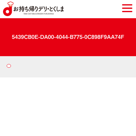
5439CB0E-DA00-4044-B775-0C898F9AA74F