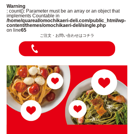
Warning
: count(): Parameter must be an array or an object that
implements Countable in
/home/quareal/omochikaeri-deli.com/public_html/wp-
content/themes/omochikaeri-deli/single.php
on line
65
ご注文・お問い合わせはコチラ