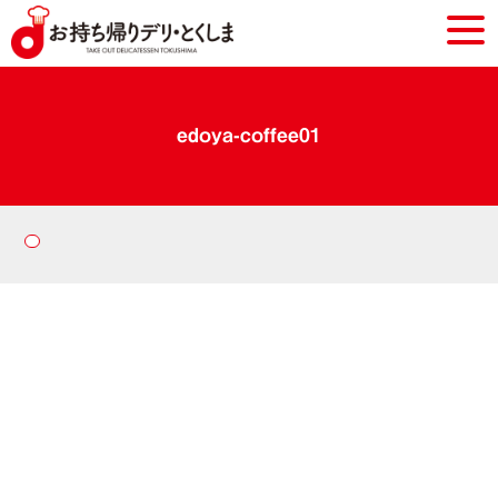
edoya-coffee01