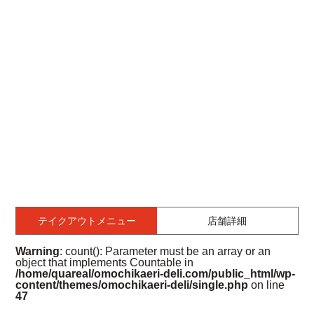
テイクアウトメニュー
店舗詳細
Warning
: count(): Parameter must be an array or an
object that implements Countable in
/home/quareal/omochikaeri-deli.com/public_html/wp-
content/themes/omochikaeri-deli/single.php
on line
47