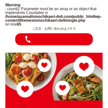
Warning
: count(): Parameter must be an array or an object that
implements Countable in
/home/quareal/omochikaeri-deli.com/public_html/wp-
content/themes/omochikaeri-deli/single.php
on line
65
ご注文・お問い合わせはコチラ