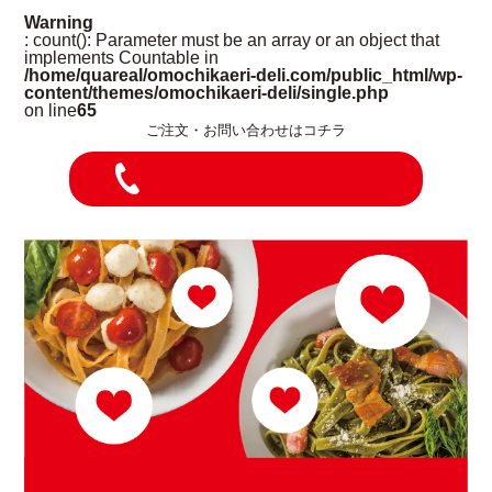
Warning
: count(): Parameter must be an array or an object that
implements Countable in
/home/quareal/omochikaeri-deli.com/public_html/wp-
content/themes/omochikaeri-deli/single.php
on line
65
ご注文・お問い合わせはコチラ