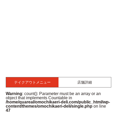
テイクアウトメニュー
店舗詳細
Warning
: count(): Parameter must be an array or an
object that implements Countable in
/home/quareal/omochikaeri-deli.com/public_html/wp-
content/themes/omochikaeri-deli/single.php
on line
47