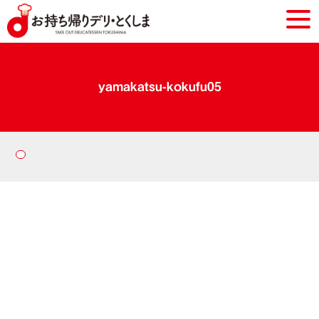
yamakatsu-kokufu05