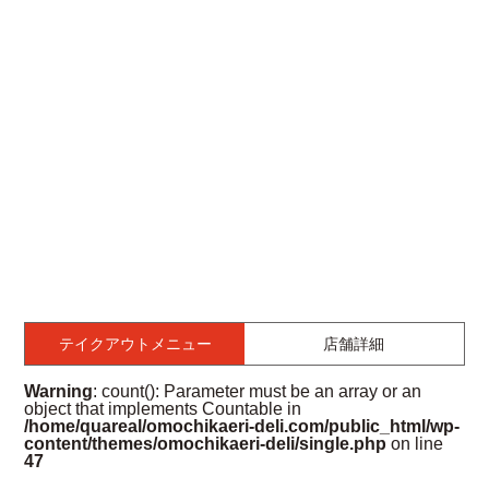
テイクアウトメニュー
店舗詳細
Warning
: count(): Parameter must be an array or an
object that implements Countable in
/home/quareal/omochikaeri-deli.com/public_html/wp-
content/themes/omochikaeri-deli/single.php
on line
47