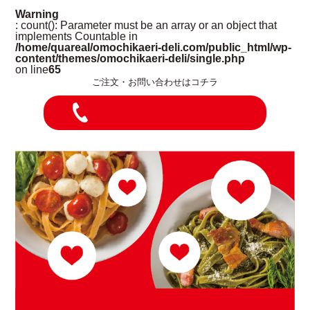
Warning
: count(): Parameter must be an array or an object that
implements Countable in
/home/quareal/omochikaeri-deli.com/public_html/wp-
content/themes/omochikaeri-deli/single.php
on line
65
ご注文・お問い合わせはコチラ