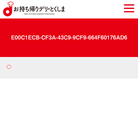
E00C1ECB-CF3A-43C9-9CF9-664F60176AD6