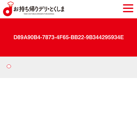
D89A90B4-7873-4F65-BB22-9B344295934E