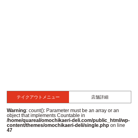
テイクアウトメニュー
店舗詳細
Warning
: count(): Parameter must be an array or an
object that implements Countable in
/home/quareal/omochikaeri-deli.com/public_html/wp-
content/themes/omochikaeri-deli/single.php
on line
47