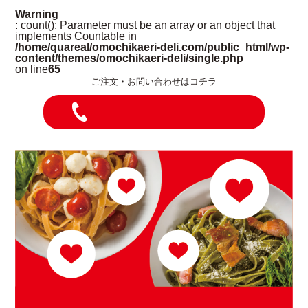
Warning
: count(): Parameter must be an array or an object that
implements Countable in
/home/quareal/omochikaeri-deli.com/public_html/wp-
content/themes/omochikaeri-deli/single.php
on line
65
ご注文・お問い合わせはコチラ