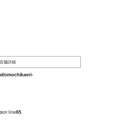
店舗詳細
l/omochikaeri-
p
on line
65