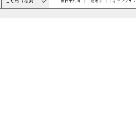
こだわり検索
当日予約可
配達可
キャッシュレ