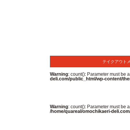
テイクアウト
Warning
: count(): Parameter must be 
deli.com/public_html/wp-content/the
Warning
: count(): Parameter must be a
/home/quareal/omochikaeri-deli.com