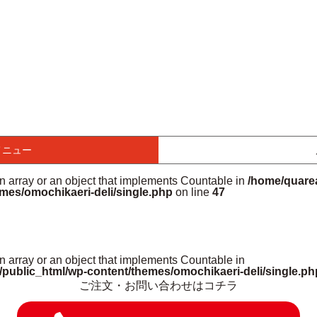
メニュー
an array or an object that implements Countable in
/home/quarea
mes/omochikaeri-deli/single.php
on line
47
n array or an object that implements Countable in
/public_html/wp-content/themes/omochikaeri-deli/single.ph
ご注文・お問い合わせはコチラ