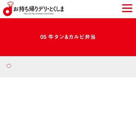
05 牛タン&カルビ弁当