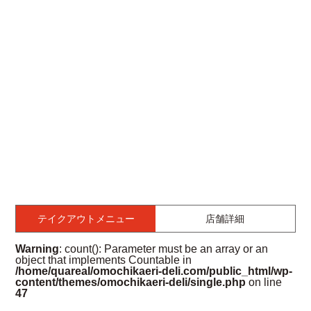
テイクアウトメニュー
店舗詳細
Warning
: count(): Parameter must be an array or an
object that implements Countable in
/home/quareal/omochikaeri-deli.com/public_html/wp-
content/themes/omochikaeri-deli/single.php
on line
47