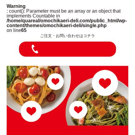
Warning
: count(): Parameter must be an array or an object that
implements Countable in
/home/quareal/omochikaeri-deli.com/public_html/wp-
content/themes/omochikaeri-deli/single.php
on line
65
ご注文・お問い合わせはコチラ