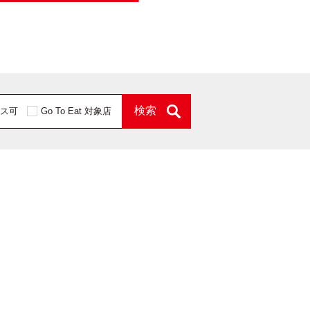
検索
ス可
Go To Eat 対象店