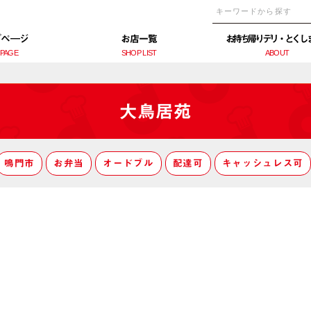
プぺ―ジ
お店一覧
お持ち帰りデリ・とくし
 PAGE
SHOP LIST
ABOUT
大鳥居苑
鳴門市
お弁当
オードブル
配達可
キャッシュレス可