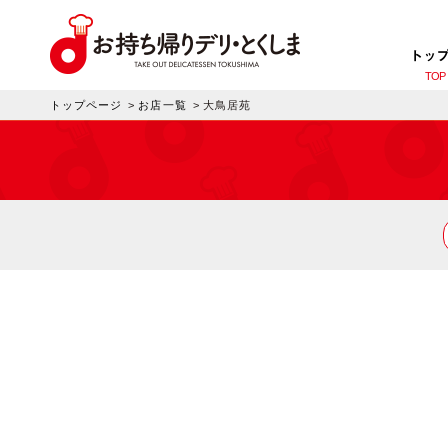
トッ
TOP
トップページ
>
お店一覧
>
大鳥居苑