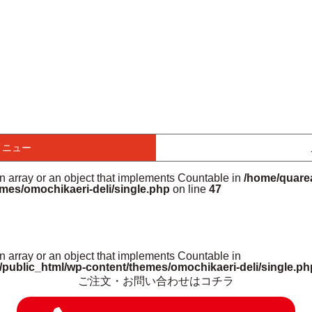
メニュー
an array or an object that implements Countable in
/home/quarea
mes/omochikaeri-deli/single.php
on line
47
n array or an object that implements Countable in
/public_html/wp-content/themes/omochikaeri-deli/single.ph
ご注文・お問い合わせはコチラ