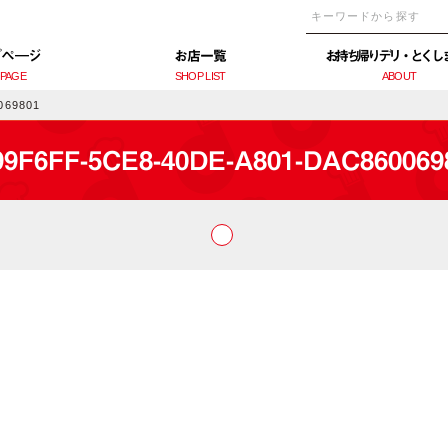
プぺ―ジ
お店一覧
お持ち帰りデリ・とくし
 PAGE
SHOP LIST
ABOUT
069801
99F6FF-5CE8-40DE-A801-DAC860069