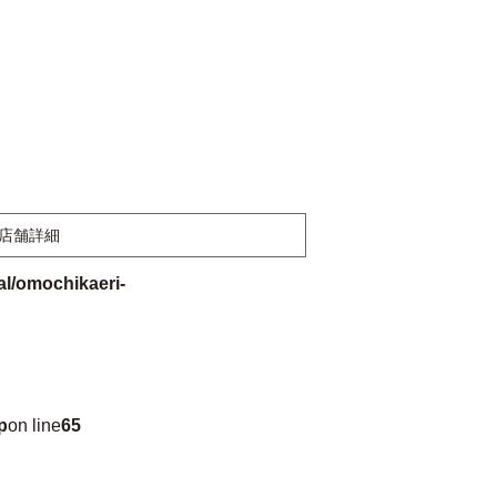
店舗詳細
l/omochikaeri-
p
on line
65