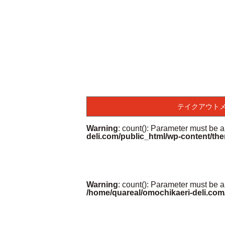
テイクアウト
Warning
: count(): Parameter must be 
deli.com/public_html/wp-content/the
Warning
: count(): Parameter must be a
/home/quareal/omochikaeri-deli.com