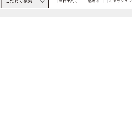
こだわり検索
当日予約可
配達可
キャッシュレ