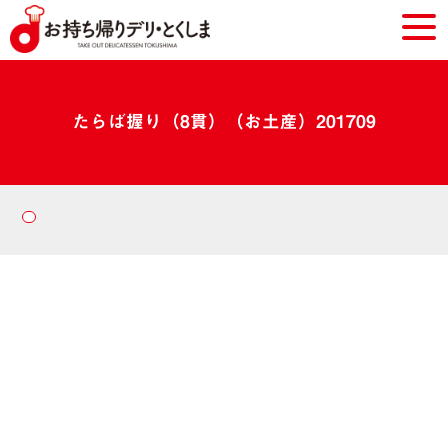
たらば握り（8貫）（お土産）201709