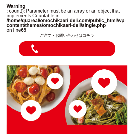
Warning
: count(): Parameter must be an array or an object that
implements Countable in
/home/quareal/omochikaeri-deli.com/public_html/wp-
content/themes/omochikaeri-deli/single.php
on line
65
ご注文・お問い合わせはコチラ