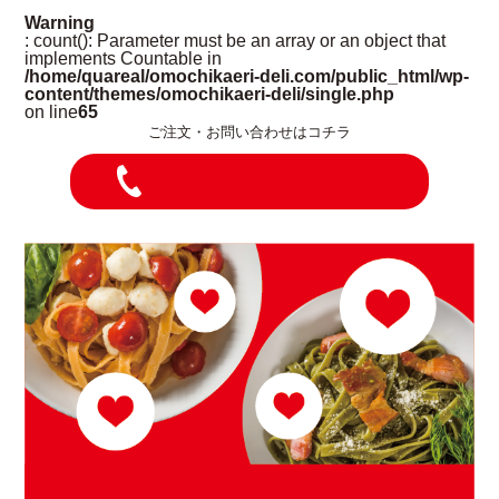
Warning
: count(): Parameter must be an array or an object that
implements Countable in
/home/quareal/omochikaeri-deli.com/public_html/wp-
content/themes/omochikaeri-deli/single.php
on line
65
ご注文・お問い合わせはコチラ