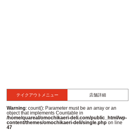
テイクアウトメニュー
店舗詳細
Warning
: count(): Parameter must be an array or an
object that implements Countable in
/home/quareal/omochikaeri-deli.com/public_html/wp-
content/themes/omochikaeri-deli/single.php
on line
47