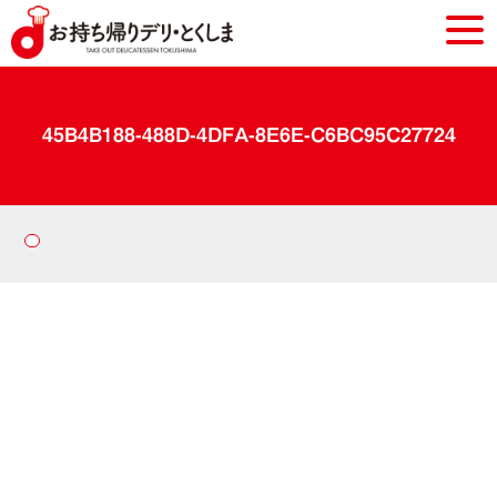
45B4B188-488D-4DFA-8E6E-C6BC95C27724