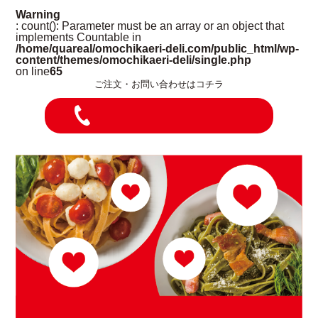
Warning
: count(): Parameter must be an array or an object that
implements Countable in
/home/quareal/omochikaeri-deli.com/public_html/wp-
content/themes/omochikaeri-deli/single.php
on line
65
ご注文・お問い合わせはコチラ