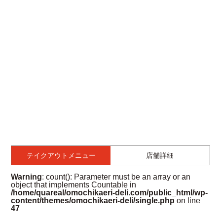
テイクアウトメニュー
店舗詳細
Warning
: count(): Parameter must be an array or an
object that implements Countable in
/home/quareal/omochikaeri-deli.com/public_html/wp-
content/themes/omochikaeri-deli/single.php
on line
47