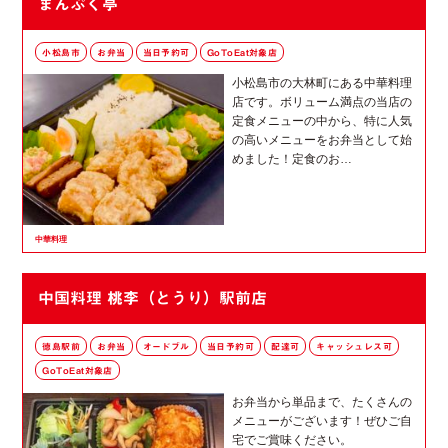
まんぷく亭
小松島市
お弁当
当日予約可
GoToEat対象店
小松島市の大林町にある中華料理
店です。ボリューム満点の当店の
定食メニューの中から、特に人気
の高いメニューをお弁当として始
めました！定食のお…
中華料理
中国料理 桃李（とうり）駅前店
徳島駅前
お弁当
オードブル
当日予約可
配達可
キャッシュレス可
GoToEat対象店
お弁当から単品まで、たくさんの
メニューがございます！ぜひご自
宅でご賞味ください。