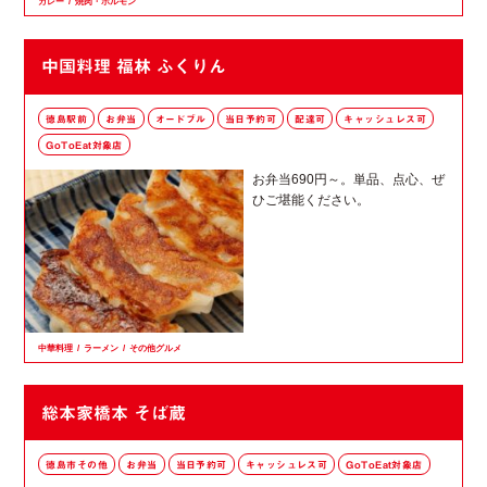
カレー
焼肉・ホルモン
中国料理 福林 ふくりん
徳島駅前
お弁当
オードブル
当日予約可
配達可
キャッシュレス可
GoToEat対象店
お弁当690円～。単品、点心、ぜ
ひご堪能ください。
中華料理
ラーメン
その他グルメ
総本家橋本 そば蔵
徳島市その他
お弁当
当日予約可
キャッシュレス可
GoToEat対象店