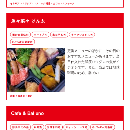
イタリアン
アジア・エスニック料理
カフェ・スウィーツ
魚々菜々 げん太
板野郡藍住町
オードブル
当日予約可
キャッシュレス可
GoToEat対象店
定番メニューのほかに、その日の
おすすめメニューがあります。当
日仕入れた鮮度バツグンの魚がイ
チオシです。また、当店では地球
環境のため、器での…
和食
居酒屋
寿司
Cafe & Bal uno
徳島市その他
お弁当
当日予約可
キャッシュレス可
GoToEat対象店