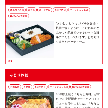
徳島市その他
お弁当
オードブル
当日予約可
キャッシュレス可
GoToEat対象店
“おいしいとうれしい”をお客様へ
提供できるように、こだわりのと
んかつや新鮮でシャキシャキな野
菜にこだわっています。お持ち帰
り弁当やパーティセ…
和食
みどり旅館
小松島市
お弁当
当日予約可
キャッシュレス可
GoToEat対象店
60年以上続く「ちらし寿司」が有
名です!期間限定でテイクアウトメ
ニューも増やしました。「ちらし