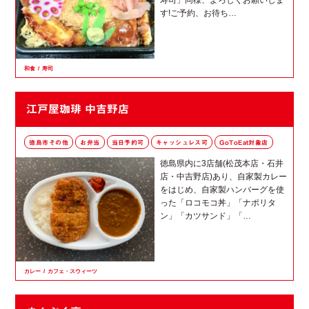
寿司」同様、よろしくお願いしま
す!ご予約、お待ち…
和食
寿司
江戸屋珈琲 中吉野店
徳島市その他
お弁当
当日予約可
キャッシュレス可
GoToEat対象店
徳島県内に3店舗(松茂本店・石井
店・中吉野店)あり、自家製カレー
をはじめ、自家製ハンバーグを使
った「ロコモコ丼」「ナポリタ
ン」「カツサンド」「…
カレー
カフェ・スウィーツ