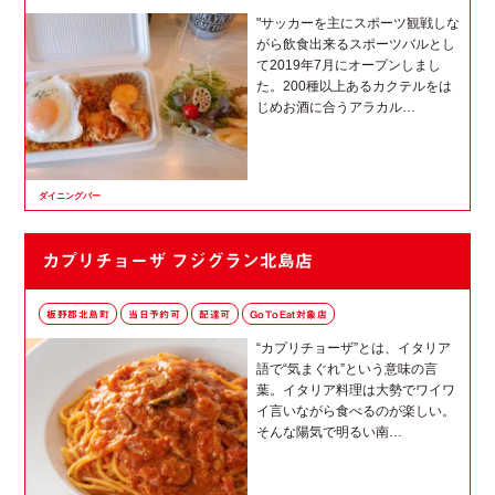
"サッカーを主にスポーツ観戦しな
がら飲食出来るスポーツバルとし
て2019年7月にオープンしまし
た。200種以上あるカクテルをは
じめお酒に合うアラカル…
ダイニングバー
カプリチョーザ フジグラン北島店
板野郡北島町
当日予約可
配達可
GoToEat対象店
“カプリチョーザ”とは、イタリア
語で“気まぐれ”という意味の言
葉。イタリア料理は大勢でワイワ
イ言いながら食べるのが楽しい。
そんな陽気で明るい南…