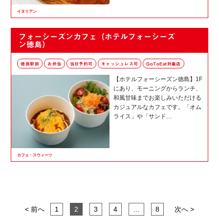
イタリアン
フォーシーズンカフェ（ホテルフォーシーズ
ン徳島）
徳島駅前
お弁当
当日予約可
キャッシュレス可
GoToEat対象店
【ホテルフォーシーズン徳島】1F
にあり、モーニングからランチ、
和風甘味までお楽しみいただける
カジュアルなカフェです。「オム
ライス」や「サンド…
カフェ・スウィーツ
< 前へ
1
2
3
4
…
8
次へ >