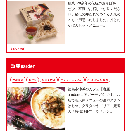
創業120余年の伝統のおそばを、
ぜひご家庭でお召し上がりくださ
い。秘伝の丼だれでつくる人気の
丼もご用意いたしました。丼とお
そばのセットメニュー…
うどん・そば
珈亜garden
沖浜周辺
お弁当
当日予約可
キャッシュレス可
GoToEat対象店
徳島市沖浜のカフェ【珈亜
garden(コアガーデン)】です。お
店でも人気メニューの生パスタを
はじめ、グラタンやドリア、定番
の「唐揚げ弁当」や「ハン…