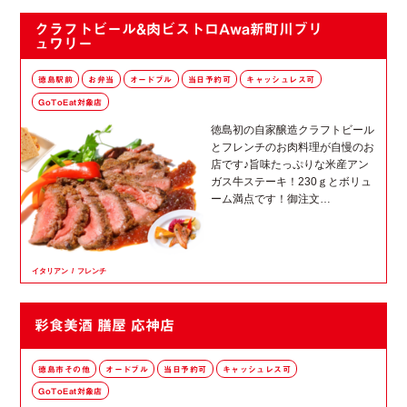
クラフトビール&肉ビストロAwa新町川ブリ
ュワリー
徳島駅前
お弁当
オードブル
当日予約可
キャッシュレス可
GoToEat対象店
徳島初の自家醸造クラフトビール
とフレンチのお肉料理が自慢のお
店です♪旨味たっぷりな米産アン
ガス牛ステーキ！230ｇとボリュ
ーム満点です！御注文…
イタリアン
フレンチ
彩食美酒 膳屋 応神店
徳島市その他
オードブル
当日予約可
キャッシュレス可
GoToEat対象店