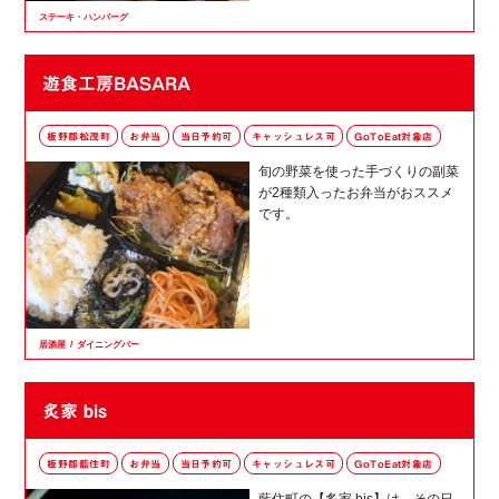
ステーキ・ハンバーグ
遊食工房BASARA
板野郡松茂町
お弁当
当日予約可
キャッシュレス可
GoToEat対象店
旬の野菜を使った手づくりの副菜
が2種類入ったお弁当がおススメ
です。
居酒屋
ダイニングバー
炙家 bis
板野郡藍住町
お弁当
当日予約可
キャッシュレス可
GoToEat対象店
藍住町の【炙家 bis】は、その日