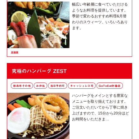
幅広い年齢層に食べていただける
ようなお料理を提供しています。
季節で変わるおすすめ料理&月替
わりのスウィーツ、いろいろあり
ます。
居酒屋
究極のハンバーグ ZEST
徳島市その他
お弁当
当日予約可
キャッシュレス可
GoToEat対象店
ハンバーグをメインとする豊富な
メニューを取り揃えております。
ご注文いただいてから丁寧に焼き
上げますので、15分から20分ほど
お時間をいただきま…