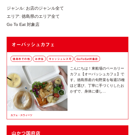
ジャンル:
お店のジャンル全て
エリア:
徳島県のエリア全て
Go To Eat 対象店
オーバッシュカフェ
徳島市その他
お弁当
キャッシュレス可
GoToEat対象店
こんにちは！東船場のベーカリー
カフェ【オーバッシュカフェ】で
す。徳島県産の旬野菜を毎週15種
ほど選び、丁寧に手づくりしたお
かずで、身体に優し…
カフェ・スウィーツ
山かつ国府店