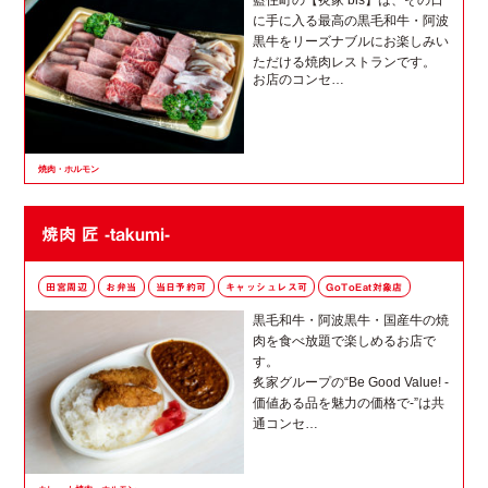
に手に入る最高の黒毛和牛・阿波
黒牛をリーズナブルにお楽しみい
ただける焼肉レストランです。
お店のコンセ…
焼肉・ホルモン
焼肉 匠 -takumi-
田宮周辺
お弁当
当日予約可
キャッシュレス可
GoToEat対象店
黒毛和牛・阿波黒牛・国産牛の焼
肉を食べ放題で楽しめるお店で
す。
炙家グループの“Be Good Value! -
価値ある品を魅力の価格で-”は共
通コンセ…