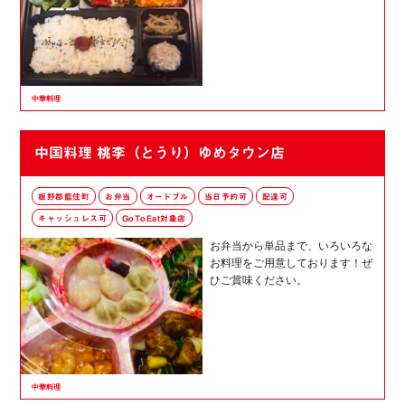
中華料理
中国料理 桃李（とうり）ゆめタウン店
板野郡藍住町
お弁当
オードブル
当日予約可
配達可
キャッシュレス可
GoToEat対象店
お弁当から単品まで、いろいろな
お料理をご用意しております！ぜ
ひご賞味ください。
中華料理