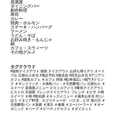
居酒屋
ダイニングバー
創作料理
寿司
カレー
焼肉・ホルモン
ステーキ・ハンバーグ
ラーメン
うどん・そば
お好み焼き・もんじゃ
鍋
カフェ・スウィーツ
その他グルメ
タグクラウド
#徳島テイクアウト
徳島
テイクアウト
お持ち帰りデリ
オード
ブル
日替わり弁当
#電話予約
#無添加
#田宮お弁当
#アツアツ
カフェ
#徳島カフェ
＃カフェ
阿南
#駐車場広い
鳴門
#ドリン
ク
＃サンドイッチ・＃徳島パン・＃天然酵母パン
日替わり
＃
スイーツ
居酒屋メニュー
ビストロアメリ
#番長テイクアウト
ビストロ
天婦羅
フレンチテイクアウト
フレンチ
＃ピザ
＃桃
スイーツ
＃桃
#無化調
＃キッズメニュー
＃蔵本お弁当
#たい
ほう
イタリア料理、カプリチョーザ、パスタ、ピザ
母の日
＃
天然酵母パン
＃薬膳
＃漢方
＃健康
＃スーパーフード
＃オー
ガニック
＃ハーブ
＃ピーチィナカフェ
＃ダイエット