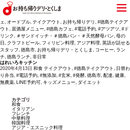
Craftbeer&Filipinofood&Coffee terrace38
2020年4月18日
アジア・エスニック料理
,
居酒屋
,
ダイニング
バー
,
創作料理
,
カフェ・スウィーツ
,
その他グルメ
徳島
,
カフ
ェ
,
オードブル
,
テイクアウト
,
お持ち帰りデリ
,
#徳島テイクア
ウト
,
居酒屋メニュー
,
#徳島カフェ
,
#電話予約
,
#アツアツ
,
#ド
リンク
,
＃サンドイッチ・＃徳島パン・＃天然酵母パン
,
母の
日
,
クラフトビール
,
フィリピン料理
,
アジア料理
,
英語が話せる
スタッフ
,
徳島市
,
お持ち帰りデリ・とくしま
,
コーヒー
,
ラン
チ
,
徳島ランチ
,
非日常
はれいろキッチン
2020年4月13日
和食
テイクアウト
,
#徳島テイクアウト
,
日替わ
り弁当
,
#電話予約
,
#無添加
,
#玄米
,
#発酵
,
徳島市
,
配達
,
健康
,
無農薬
,
LINE予約可
,
キッズメニュー
,
ダイエット
カテゴリ
和食
イタリアン
フレンチ
中華料理
韓国料理
アジア・エスニック料理