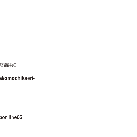
店舗詳細
l/omochikaeri-
p
on line
65