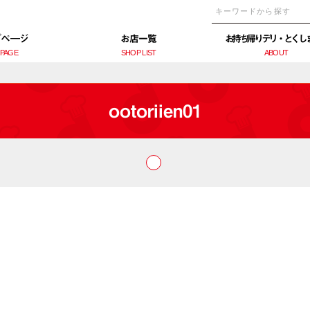
プぺ―ジ
お店一覧
お持ち帰りデリ・とくし
 PAGE
SHOP LIST
ABOUT
ootoriien01