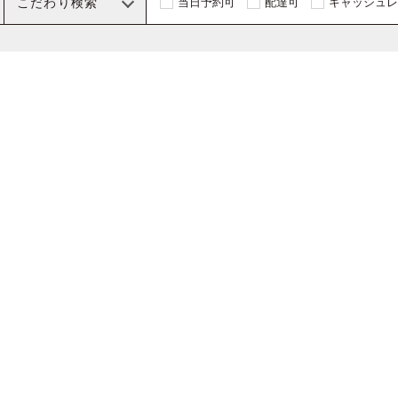
こだわり検索
当日予約可
配達可
キャッシュレ