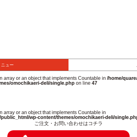
メニュー
an array or an object that implements Countable in
/home/quarea
mes/omochikaeri-deli/single.php
on line
47
n array or an object that implements Countable in
/public_html/wp-content/themes/omochikaeri-deli/single.ph
ご注文・お問い合わせはコチラ