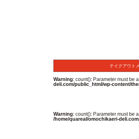
テイクアウト
Warning
: count(): Parameter must be 
deli.com/public_html/wp-content/the
Warning
: count(): Parameter must be a
/home/quareal/omochikaeri-deli.com